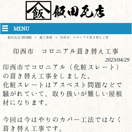
MENU
飯田瓦店 HOME
>
施工事例
>
印西市 コロニアル葺き替え工事
印西市 コロニアル葺き替え工事
2023/04/29
印西市でコロニアル（化粧スレート）
の葺き替え工事をしました。
化粧スレートはアスベスト問題などで
騒がれていて、取り扱いが難しい屋根
材になります。
今回は今はやりのカバー工法ではなく
葺き替え工事です。